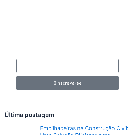
Newsletter
Inscreva-se em nossa newsletter para obter
informações atualizadas, insights ou promoções
Email
Inscreva-se
Última postagem
Empilhadeiras na Construção Civil: