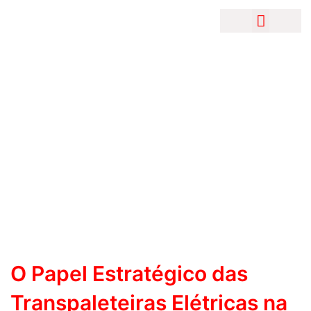
Skip
Menu
ASSISTÊNCIA TÉC
FALE CON
to
content
O Papel Estratégico das
Transpaleteiras Elétricas na