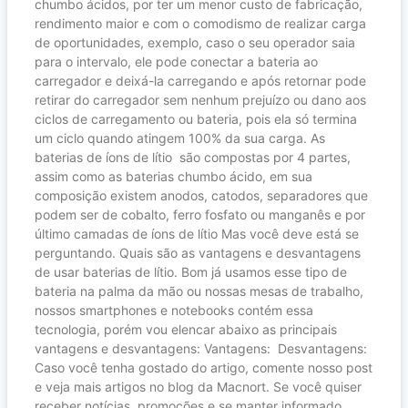
chumbo ácidos, por ter um menor custo de fabricação,
rendimento maior e com o comodismo de realizar carga
de oportunidades, exemplo, caso o seu operador saia
para o intervalo, ele pode conectar a bateria ao
carregador e deixá-la carregando e após retornar pode
retirar do carregador sem nenhum prejuízo ou dano aos
ciclos de carregamento ou bateria, pois ela só termina
um ciclo quando atingem 100% da sua carga. As
baterias de íons de lítio são compostas por 4 partes,
assim como as baterias chumbo ácido, em sua
composição existem anodos, catodos, separadores que
podem ser de cobalto, ferro fosfato ou manganês e por
último camadas de íons de lítio Mas você deve está se
perguntando. Quais são as vantagens e desvantagens
de usar baterias de lítio. Bom já usamos esse tipo de
bateria na palma da mão ou nossas mesas de trabalho,
nossos smartphones e notebooks contém essa
tecnologia, porém vou elencar abaixo as principais
vantagens e desvantagens: Vantagens: Desvantagens:
Caso você tenha gostado do artigo, comente nosso post
e veja mais artigos no blog da Macnort. Se você quiser
receber notícias, promoções e se manter informado,